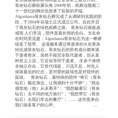
骨灰钻石葬崭露头角 2000年初，殡葬业随着二
十一世纪的脚步也迎来了崭新的开端。
Algordanza骨灰钻石葬完成了从调研到实践的阶
段，于2004年在瑞士正式成立公司。自此开启
了骨灰钻石的绿色殡葬之路。 骨灰钻石镶嵌成
戒指 人们常说，陪伴是最长情的告白。当生命
在时间里流逝，Algordanza骨灰钻石为这一断桥
续造了纽带。 这项服务通过将逝者的火化骨灰
转化成骨灰钻石。骨灰钻石的所有成分都来源
于逝者骨灰，虽然不能完全取代逝者，但从某
种意义上说，它近似等同于逝者。 生命个体绝
非独立存在，它世代绵延，川流不息，对先人
保留最后的纪念，是对爱的延续也是对陪伴的
延续。 骨灰钻石，最特殊的陪伴 “将它（骨灰
钻石）戴在身边，让我感到十分平静”； “我会
感觉他（他）从未离开”； “我想戴着它（骨灰
钻石）去不同的地方旅行”； “我想带它（骨灰
钻石）去我们常去的餐厅”； …… 这些是来自
我们很多客户的心声。 …