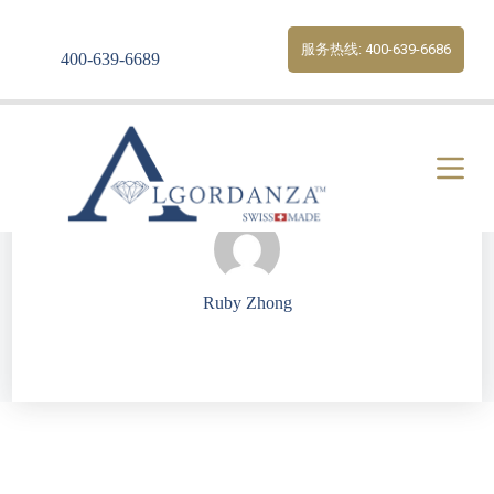
S
k
服务热线: 400-639-6686
400-639-6689
i
p
t
o
c
o
n
t
e
n
t
Ruby Zhong