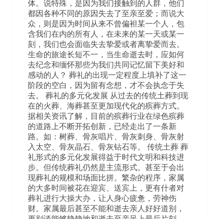
体。说特殊，是因为我们接触到的人群，他们
都因各种不同的原因失去了至亲至爱；而说大
众，则是因为时间从来不曾偏袒某一个人，包
含我们在内的所有人，在未来的某一天或某一
刻，我们也会面临失去挚爱或者离挚爱而去。
生命的旅途长短不一，当生命逝去时，应如何
去纪念和缅怀那些为我们共同记忆留下美好和
感动的人？ 葬礼的出现一定程度上填补了这一
阶段的空白，因为留有念想，才不会执念于失
去。 葬礼的多元化发展 从过去的传统土葬到现
在的火葬、海葬甚至更加现代化的殡葬方式。
据相关资讯了解，目前的殡葬行业在绿色殡葬
的道路上不断开拓创新，已经走出了一条新
路。如：树葬、骨灰唱片、骨灰刺身、骨灰射
入太空、骨灰晶石、骨灰钻石等。 传统土葬 葬
礼形式的多元化发展得益于时代文明和科技进
步。但传统葬礼仍然是主流形式。甚至于会出
现葬礼的规模和场面比拼。繁杂的程序，家属
的大多时间被花在迎宾、送宾上，更有什者对
葬礼进行大操大办，让人身心疲惫，劳神伤
财。家属最后甚至不能和逝去亲人好好道别，
更别谈能够静静地和逝去至亲呆上最后片刻。