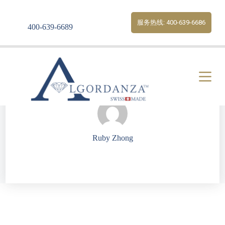
S
k
服务热线: 400-639-6686
400-639-6689
i
p
t
o
c
o
n
t
e
n
t
Ruby Zhong