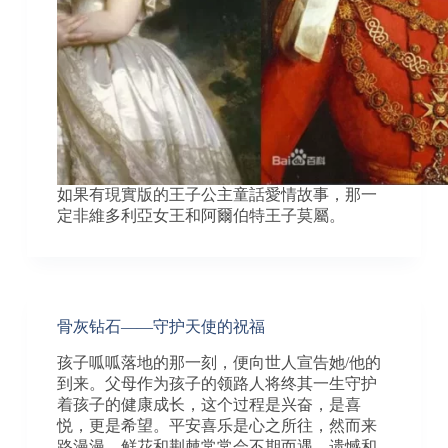
如果有現實版的王子公主童話愛情故事，那一
定非維多利亞女王和阿爾伯特王子莫屬。
骨灰钻石——守护天使的祝福
孩子呱呱落地的那一刻，便向世人宣告她/他的
到来。父母作为孩子的领路人将终其一生守护
着孩子的健康成长，这个过程是兴奋，是喜
悦，更是希望。平安喜乐是心之所往，然而来
路漫漫，鲜花和荆棘常常会不期而遇，遗憾和