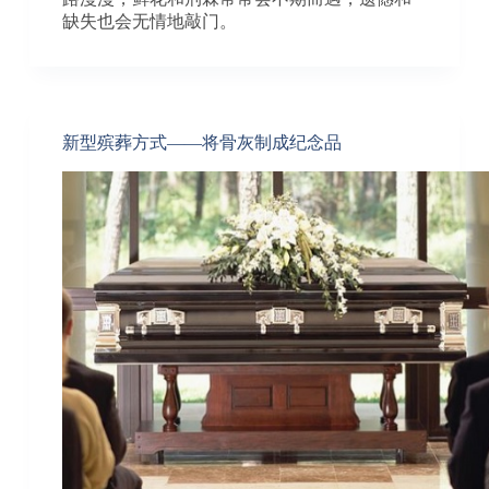
缺失也会无情地敲门。
新型殡葬方式——将骨灰制成纪念品