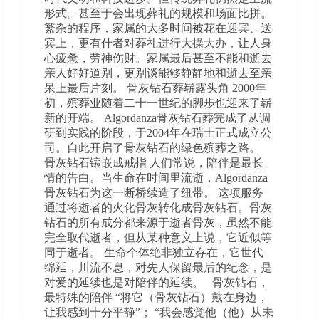
形式。甚至于会出现葬礼的规模和场面比拼。
繁杂的程序，家属的大多时间被花在迎宾、送
宾上，更有什者对葬礼进行大操大办，让人身
心疲惫，劳神伤财。家属最后甚至不能和逝去
亲人好好道别，更别谈能够静静地和逝去至亲
呆上最后片刻。 骨灰钻石葬崭露头角 2000年
初，殡葬业随着二十一世纪的脚步也迎来了崭
新的开端。 Algordanza骨灰钻石葬完成了从调
研到实践的阶段，于2004年在瑞士正式成立公
司。自此开启了骨灰钻石的绿色殡葬之路。
骨灰钻石镶嵌成戒指 人们常说，陪伴是最长
情的告白。当生命在时间里流逝，Algordanza
骨灰钻石为这一断桥续造了纽带。 这项服务
通过将逝者的火化骨灰转化成骨灰钻石。骨灰
钻石的所有成分都来源于逝者骨灰，虽然不能
完全取代逝者，但从某种意义上说，它近似等
同于逝者。 生命个体绝非独立存在，它世代
绵延，川流不息，对先人保留最后的纪念，是
对爱的延续也是对陪伴的延续。 骨灰钻石，
最特殊的陪伴 “将它（骨灰钻石）戴在身边，
让我感到十分平静”； “我会感觉他（他）从未