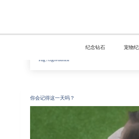
S
k
i
p
t
o
c
o
纪念钻石
宠物纪
n
t
Tag
Algordanza
e
n
t
你会记得这一天吗？