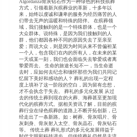
Algordanza骨灰钻石作为一种绿色的科技殡葬
方式，引领着新兴殡葬业的革新，十多年以
来，始终以虔诚和谦卑的服务为经历痛苦的人
们带去无声的温暖和特殊的陪伴。 在殡葬领
域，我们接触到的是一个特殊群体，也是一个
大众群体。说特殊，是因为我们接触到的人
群，他们都因各种不同的原因失去了至亲至
爱；而说大众，则是因为时间从来不曾偏袒某
一个人，包含我们在内的所有人，在未来的某
一天或某一刻，我们也会面临失去挚爱或者离
挚爱而去。 生命的旅途长短不一，当生命逝
去时，应如何去纪念和缅怀那些为我们共同记
忆留下美好和感动的人？ 葬礼的出现一定程
度上填补了这一阶段的空白，因为留有念想，
才不会执念于失去。 葬礼的多元化发展 从过
去的传统土葬到现在的火葬、海葬甚至更加现
代化的殡葬方式。据相关资讯了解，目前的殡
葬行业在绿色殡葬的道路上不断开拓创新，已
经走出了一条新路。如：树葬、骨灰唱片、骨
灰刺身、骨灰射入太空、骨灰晶石、骨灰钻石
等。 传统土葬 葬礼形式的多元化发展得益于
时代文明和科技进步。但传统葬礼仍然是主流