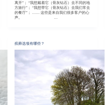
离开”； “我想戴着它（骨灰钻石）去不同的地
方旅行”； “我想带它（骨灰钻石）去我们常去
的餐厅”； …… 这些是来自我们很多客户的心
声。 …
殡葬选项有哪些？