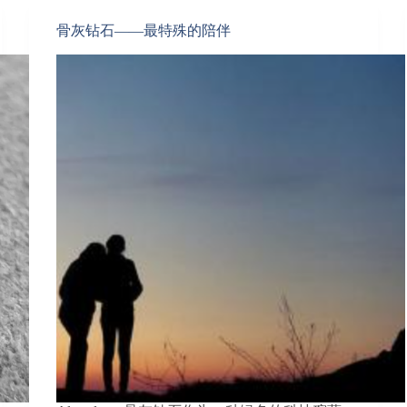
骨灰钻石——最特殊的陪伴