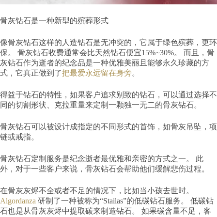
骨灰钻石是一种新型的殡葬形式
像骨灰钻石这样的人造钻石是无冲突的，它属于绿色殡葬，更环
保。 骨灰钻石收费通常会比天然钻石便宜15%~30%。 而且，骨
灰钻石作为逝者的纪念品是一种优雅美丽且能够永久珍藏的方
式，它真正做到了
把最爱永远留在身旁
。
得益于钻石的特性，如果客户追求别致的钻石，可以通过选择不
同的切割形状、克拉重量来定制一颗独一无二的骨灰钻石。
骨灰钻石可以被设计成指定的不同形式的首饰，如骨灰吊坠，项
链或戒指。
骨灰钻石定制服务是纪念逝者最优雅和亲密的方式之一。 此
外，对于一些客户来说，骨灰钻石会帮助他们缓解悲伤过程。
在骨灰灰烬不全或者不足的情况下，比如当小孩去世时。
Algordanza
研制了一种被称为“Stailas”的低碳钻石服务。 低碳钻
石也是从骨灰灰烬中提取碳来制造钻石。 如果碳含量不足，客