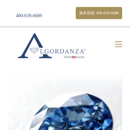
S
k
服务热线: 400-639-6686
400-639-6689
i
p
t
o
c
o
n
t
e
n
t