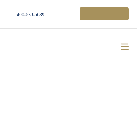
S
k
服务热线: 400-639-6686
400-639-6689
i
p
t
o
c
o
n
t
e
n
t