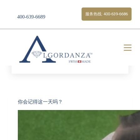
S
k
服务热线: 400-639-6686
400-639-6689
i
p
t
o
c
o
n
t
e
Tag
葬礼
n
t
你会记得这一天吗？