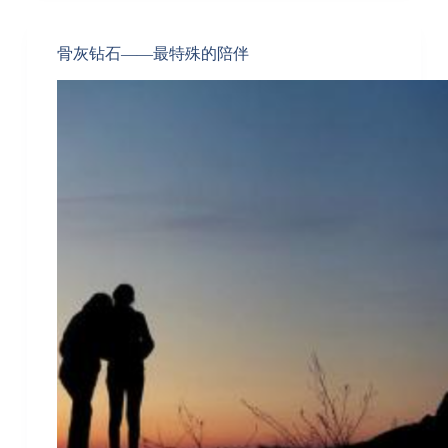
骨灰钻石——最特殊的陪伴