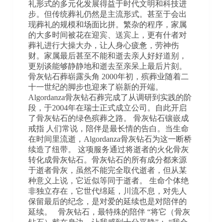
礼形式的多元化发展得益于时代文明和科技进
步。但传统葬礼仍然是主流形式。甚至于会出
现葬礼的规模和场面比拼。繁杂的程序，家属
的大多时间被花在迎宾、送宾上，更有什者对
葬礼进行大操大办，让人身心疲惫，劳神伤
财。家属最后甚至不能和逝去亲人好好道别，
更别谈能够静静地和逝去至亲呆上最后片刻。
骨灰钻石葬崭露头角 2000年初，殡葬业随着二
十一世纪的脚步也迎来了崭新的开端。
Algordanza骨灰钻石葬完成了从调研到实践的阶
段，于2004年在瑞士正式成立公司。自此开启
了骨灰钻石的绿色殡葬之路。 骨灰钻石镶嵌成
戒指 人们常说，陪伴是最长情的告白。当生命
在时间里流逝，Algordanza骨灰钻石为这一断桥
续造了纽带。 这项服务通过将逝者的火化骨灰
转化成骨灰钻石。骨灰钻石的所有成分都来源
于逝者骨灰，虽然不能完全取代逝者，但从某
种意义上说，它近似等同于逝者。 生命个体绝
非独立存在，它世代绵延，川流不息，对先人
保留最后的纪念，是对爱的延续也是对陪伴的
延续。 骨灰钻石，最特殊的陪伴 “将它（骨灰