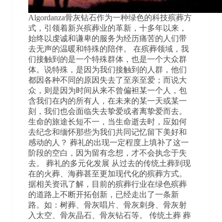
Algordanza骨灰钻石作为一种绿色的科技殡葬方
式，引领着新兴殡葬业的革新，十多年以来，
始终以虔诚和谦卑的服务为经历痛苦的人们带
去无声的温暖和特殊的陪伴。 在殡葬领域，我
们接触到的是一个特殊群体，也是一个大众群
体。说特殊，是因为我们接触到的人群，他们
都因各种不同的原因失去了至亲至爱；而说大
众，则是因为时间从来不曾偏袒某一个人，包
含我们在内的所有人，在未来的某一天或某一
刻，我们也会面临失去挚爱或者离挚爱而去。
生命的旅途长短不一，当生命逝去时，应如何
去纪念和缅怀那些为我们共同记忆留下美好和
感动的人？ 葬礼的出现一定程度上填补了这一
阶段的空白，因为留有念想，才不会执念于失
去。 葬礼的多元化发展 从过去的传统土葬到现
在的火葬、海葬甚至更加现代化的殡葬方式。
据相关资讯了解，目前的殡葬行业在绿色殡葬
的道路上不断开拓创新，已经走出了一条新
路。如：树葬、骨灰唱片、骨灰刺身、骨灰射
入太空、骨灰晶石、骨灰钻石等。 传统土葬 葬