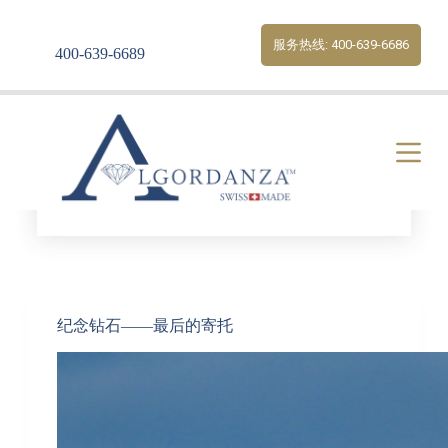
S
k
服务热线: 400-639-6686
400-639-6689
i
p
t
o
c
o
n
t
e
Tag
纪念
n
t
纪念钻石——最后的寄托