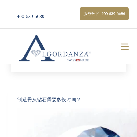
S
k
服务热线: 400-639-6686
400-639-6689
i
p
t
o
c
o
n
t
e
Tag
土葬
n
t
制造骨灰钻石需要多长时间？