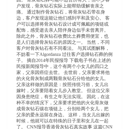
户发现，骨灰钻石实际上能帮助缓解丧亲之
痛。 通过制作骨灰钻石，将骨灰钻石带在身
边，客户发现这能让他们感到平和及安心。 客
户可以选择将骨灰钻石设计成可佩戴的项链或
配饰，感受逝去亲人陪伴身边似乎未曾离开。
除此之外，骨灰钻石收费比土葬费用便宜，也
是人们选择骨灰钻石的原因之一。 当然，不同
客户对骨灰钻石有不同看法。 与其试图解释，
不妨看一下Algordanza 过往客户选择钻石葬的例
子。 摘自2014年民报报导 下载电子书在上述的
民报新闻报导中，这个有两个小女儿的四口之
家，父亲因癌症去世。 去世前，父亲要求将他
的火化骨灰制成两颗骨灰钻石分给他的女儿。
父亲这样做的原因是：按照传统习俗，女儿出
嫁时，父亲要陪着女儿步入教堂。 但这位父亲
因身患绝症，有生之年无法实现。 因此，在这
种不幸的情况下，父亲要求把他的火化骨灰做
成骨灰钻石镶在项链上，分别给两个女儿，把
父亲的爱永远留在身边。 这样，当女儿出嫁的
时候，他就可以在特殊的日子里和女儿在一起
了。 CNN报导香港骨灰钻石真实故事 这篇CNN