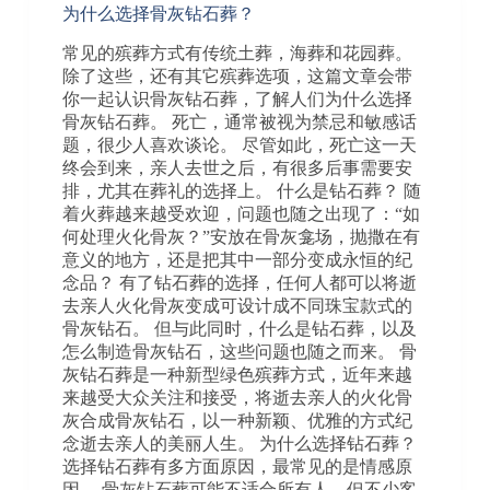
为什么选择骨灰钻石葬？
常见的殡葬方式有传统土葬，海葬和花园葬。
除了这些，还有其它殡葬选项，这篇文章会带
你一起认识骨灰钻石葬，了解人们为什么选择
骨灰钻石葬。 死亡，通常被视为禁忌和敏感话
题，很少人喜欢谈论。 尽管如此，死亡这一天
终会到来，亲人去世之后，有很多后事需要安
排，尤其在葬礼的选择上。 什么是钻石葬？ 随
着火葬越来越受欢迎，问题也随之出现了：“如
何处理火化骨灰？”安放在骨灰龛场，抛撒在有
意义的地方，还是把其中一部分变成永恒的纪
念品？ 有了钻石葬的选择，任何人都可以将逝
去亲人火化骨灰变成可设计成不同珠宝款式的
骨灰钻石。 但与此同时，什么是钻石葬，以及
怎么制造骨灰钻石，这些问题也随之而来。 骨
灰钻石葬是一种新型绿色殡葬方式，近年来越
来越受大众关注和接受，将逝去亲人的火化骨
灰合成骨灰钻石，以一种新颖、优雅的方式纪
念逝去亲人的美丽人生。 为什么选择钻石葬？
选择钻石葬有多方面原因，最常见的是情感原
因。 骨灰钻石葬可能不适合所有人，但不少客