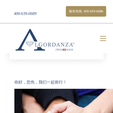
S
k
服务热线: 400-639-6686
400-639-6689
i
p
t
o
c
o
n
t
e
Tag
应对悲伤
n
t
你好，悲伤，我们一起前行！